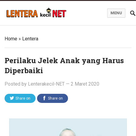
MENU
Blog Lentera Kecil Net
Home
»
Lentera
Perilaku Jelek Anak yang Harus
Diperbaiki
Posted by
Lenterakecil-NET
—
2 Maret 2020
Share on
Share on
Twitter
Facebook