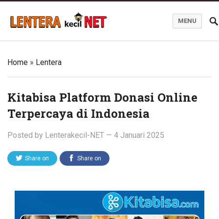
MENU
Blog Lentera Kecil Net
Home
»
Lentera
Kitabisa Platform Donasi Online
Terpercaya di Indonesia
Posted by
Lenterakecil-NET
—
4 Januari 2025
Share on
Share on
Twitter
Facebook