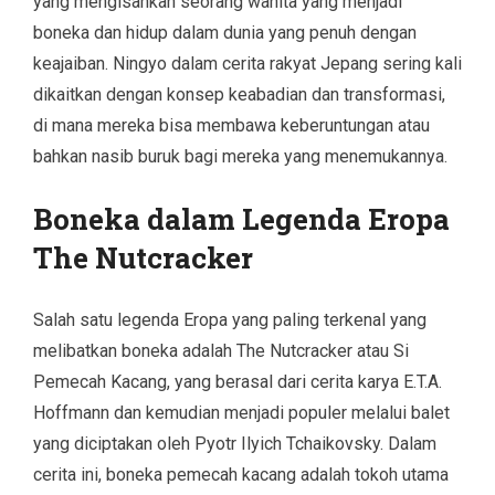
yang mengisahkan seorang wanita yang menjadi
boneka dan hidup dalam dunia yang penuh dengan
keajaiban. Ningyo dalam cerita rakyat Jepang sering kali
dikaitkan dengan konsep keabadian dan transformasi,
di mana mereka bisa membawa keberuntungan atau
bahkan nasib buruk bagi mereka yang menemukannya.
Boneka dalam Legenda Eropa
The Nutcracker
Salah satu legenda Eropa yang paling terkenal yang
melibatkan boneka adalah The Nutcracker atau Si
Pemecah Kacang, yang berasal dari cerita karya E.T.A.
Hoffmann dan kemudian menjadi populer melalui balet
yang diciptakan oleh Pyotr Ilyich Tchaikovsky. Dalam
cerita ini, boneka pemecah kacang adalah tokoh utama