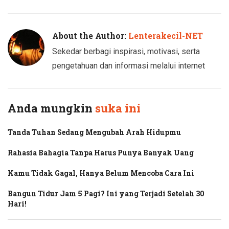
About the Author:
Lenterakecil-NET
Sekedar berbagi inspirasi, motivasi, serta
pengetahuan dan informasi melalui internet
Anda mungkin
suka ini
Tanda Tuhan Sedang Mengubah Arah Hidupmu
Rahasia Bahagia Tanpa Harus Punya Banyak Uang
Kamu Tidak Gagal, Hanya Belum Mencoba Cara Ini
Bangun Tidur Jam 5 Pagi? Ini yang Terjadi Setelah 30
Hari!