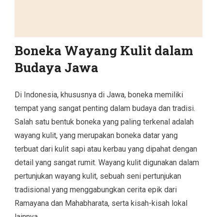
Boneka Wayang Kulit dalam
Budaya Jawa
Di Indonesia, khususnya di Jawa, boneka memiliki
tempat yang sangat penting dalam budaya dan tradisi.
Salah satu bentuk boneka yang paling terkenal adalah
wayang kulit, yang merupakan boneka datar yang
terbuat dari kulit sapi atau kerbau yang dipahat dengan
detail yang sangat rumit. Wayang kulit digunakan dalam
pertunjukan wayang kulit, sebuah seni pertunjukan
tradisional yang menggabungkan cerita epik dari
Ramayana dan Mahabharata, serta kisah-kisah lokal
lainnya.