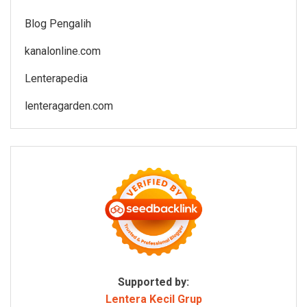
Blog Pengalih
kanalonline.com
Lenterapedia
lenteragarden.com
Supported by:
Lentera Kecil Grup