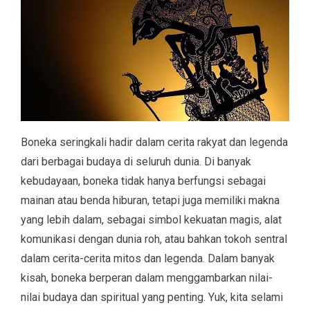
Boneka seringkali hadir dalam cerita rakyat dan legenda
dari berbagai budaya di seluruh dunia. Di banyak
kebudayaan, boneka tidak hanya berfungsi sebagai
mainan atau benda hiburan, tetapi juga memiliki makna
yang lebih dalam, sebagai simbol kekuatan magis, alat
komunikasi dengan dunia roh, atau bahkan tokoh sentral
dalam cerita-cerita mitos dan legenda. Dalam banyak
kisah, boneka berperan dalam menggambarkan nilai-
nilai budaya dan spiritual yang penting. Yuk, kita selami