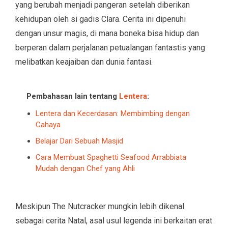
yang berubah menjadi pangeran setelah diberikan
kehidupan oleh si gadis Clara. Cerita ini dipenuhi
dengan unsur magis, di mana boneka bisa hidup dan
berperan dalam perjalanan petualangan fantastis yang
melibatkan keajaiban dan dunia fantasi.
Pembahasan lain tentang
Lentera
:
Lentera dan Kecerdasan: Membimbing dengan
Cahaya
Belajar Dari Sebuah Masjid
Cara Membuat Spaghetti Seafood Arrabbiata
Mudah dengan Chef yang Ahli
Meskipun The Nutcracker mungkin lebih dikenal
sebagai cerita Natal, asal usul legenda ini berkaitan erat