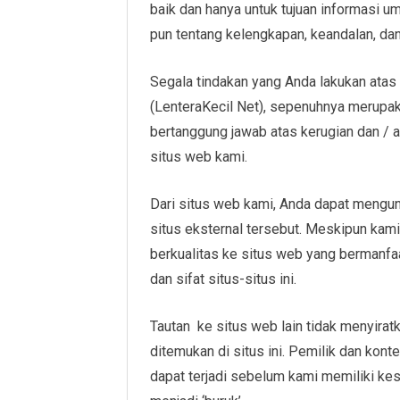
baik dan hanya untuk tujuan informasi 
pun tentang kelengkapan, keandalan, dan 
Segala tindakan yang Anda lakukan atas 
(LenteraKecil Net), sepenuhnya merupaka
bertanggung jawab atas kerugian dan /
situs web kami.
Dari situs web kami, Anda dapat mengunj
situs eksternal tersebut. Meskipun kam
berkualitas ke situs web yang bermanfaa
dan sifat situs-situs ini.
Tautan ke situs web lain tidak menyira
ditemukan di situs ini. Pemilik dan kon
dapat terjadi sebelum kami memiliki k