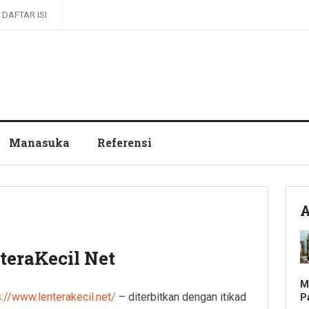
DAFTAR ISI
Manasuka
Referensi
A
eraKecil Net
M
s://www.lenterakecil.net/
– diterbitkan dengan itikad
P