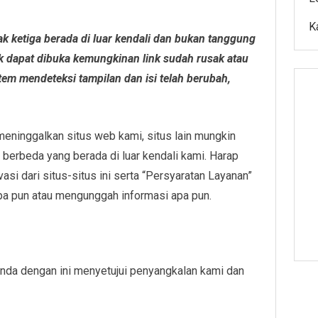
K
k ketiga berada di luar kendali dan bukan tanggung
ak dapat dibuka kemungkinan link sudah rusak atau
stem mendeteksi tampilan dan isi telah berubah,
meninggalkan situs web kami, situs lain mungkin
 berbeda yang berada di luar kendali kami. Harap
si dari situs-situs ini serta “Persyaratan Layanan”
pa pun atau mengunggah informasi apa pun.
da dengan ini menyetujui penyangkalan kami dan