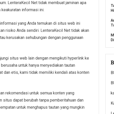
umum. LenteraKecil Net tidak membuat jaminan apa
T
keakuratan informasi ini.
H
A
informasi yang Anda temukan di situs web ini
T
n risiko Anda sendiri. LenteraKecil Net tidak akan
M
 atau kerusakan sehubungan dengan penggunaan
D
ungi situs web lain dengan mengikuti hyperlink ke
B
i berusaha untuk hanya menyediakan tautan
t dan etis, kami tidak memiliki kendali atas konten
B
B
tkan rekomendasi untuk semua konten yang
k
ten situs dapat berubah tanpa pemberitahuan dan
K
esempatan untuk menghapus tautan yang mungkin
L