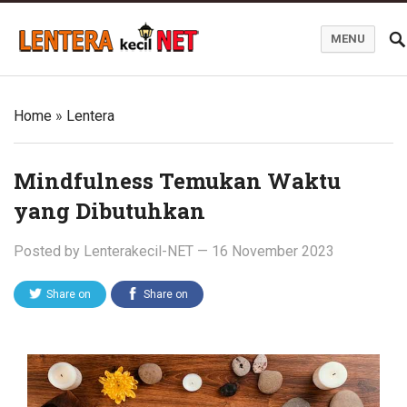
MENU
Blog Lentera Kecil Net
Home
»
Lentera
Mindfulness Temukan Waktu
yang Dibutuhkan
Posted by
Lenterakecil-NET
—
16 November 2023
Share on
Share on
Twitter
Facebook