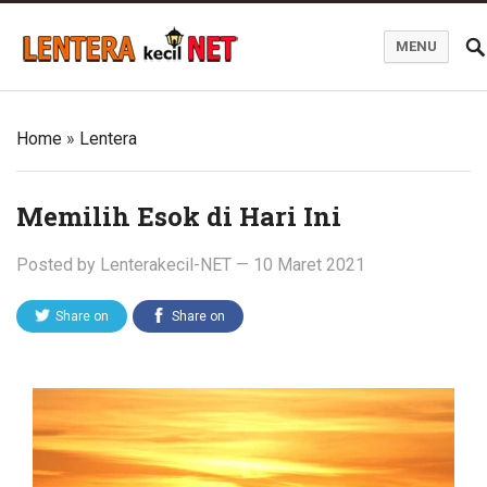
MENU
Blog Lentera Kecil Net
Home
»
Lentera
Memilih Esok di Hari Ini
Posted by
Lenterakecil-NET
—
10 Maret 2021
Share on
Share on
Twitter
Facebook