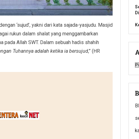
S
D
dengan ‘sujud’, yakni dari kata sajada-yasjudu. Masjid
K
ebagai rukun dalam shalat yang menggambarkan
ma pada Allah SWT. Dalam sebuah hadis shahih
engan Tuhannya adalah ketika ia bersujud
,” (HR
A
A
B
B
s
k