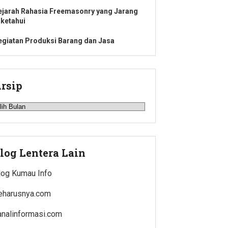
ejarah Rahasia Freemasonry yang Jarang
iketahui
egiatan Produksi Barang dan Jasa
rsip
rsip
log Lentera Lain
log Kumau Info
eharusnya.com
analinformasi.com