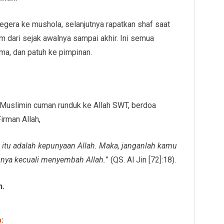
egera ke mushola, selanjutnya rapatkan shaf saat
m dari sejak awalnya sampai akhir. Ini semua
a, dan patuh ke pimpinan.
 Muslimin cuman runduk ke Allah SWT, berdoa
rman Allah,
itu adalah kepunyaan Allah. Maka, janganlah kamu
nya kecuali menyembah Allah.
” (QS. Al Jin [72]:18).
n.
a
: