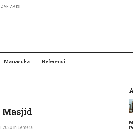
DAFTAR ISI
Manasuka
Referensi
A
h Masjid
M
li 2020
in
Lentera
P