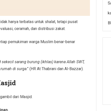
S
k
idak hanya terbatas untuk shalat, tetapi pusat
B
valuasi, ceramah, dan distribusi zakat.
etiap pemukiman warga Muslim benar-benar
ekecil sarang burung (ikhlas) karena Allah SWT,
rumah di surga
.” (HR At Thabrani dan Al-Bazzar).
asjid
gambil dari Masjid.
inan.