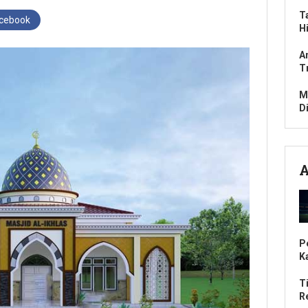
T
acebook
H
A
T
M
D
A
P
K
T
R