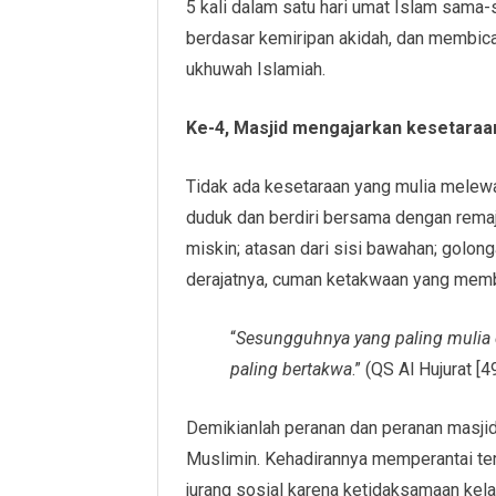
5 kali dalam satu hari umat Islam sama-
berdasar kemiripan akidah, dan membica
ukhuwah Islamiah.
Ke-4, Masjid mengajarkan kesetaraa
Tidak ada kesetaraan yang mulia melew
duduk dan berdiri bersama dengan rema
miskin; atasan dari sisi bawahan; golo
derajatnya, cuman ketakwaan yang mem
“
Sesungguhnya yang paling mulia d
paling bertakwa
.” (QS Al Hujurat [49
Demikianlah peranan dan peranan masji
Muslimin. Kehadirannya memperantai t
jurang sosial karena ketidaksamaan kelas, r