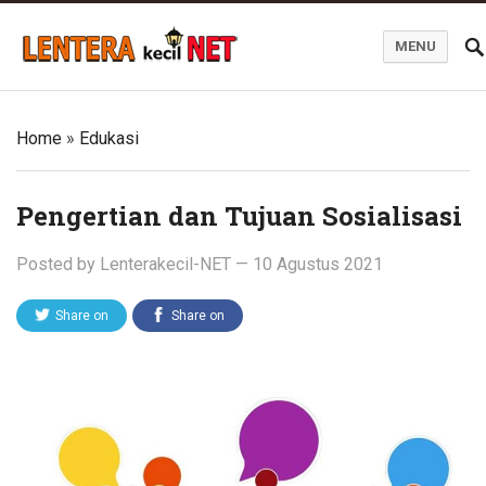
MENU
Blog Lentera Kecil Net
Home
»
Edukasi
Pengertian dan Tujuan Sosialisasi
Posted by
Lenterakecil-NET
—
10 Agustus 2021
Share on
Share on
Twitter
Facebook