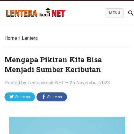
MENU
Blog Lentera Kecil Net
Home
»
Lentera
Mengapa Pikiran Kita Bisa
Menjadi Sumber Keributan
Posted by
Lenterakecil-NET
—
25 November 2023
Share on
Share on
Twitter
Facebook