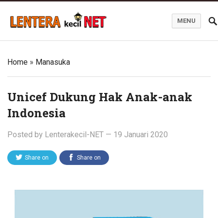
MENU
Blog Lentera Kecil Net
Home
»
Manasuka
Unicef Dukung Hak Anak-anak
Indonesia
Posted by
Lenterakecil-NET
—
19 Januari 2020
Share on
Share on
Twitter
Facebook