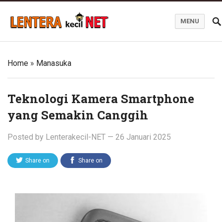
MENU
Blog Lentera Kecil Net
Home
»
Manasuka
Teknologi Kamera Smartphone
yang Semakin Canggih
Posted by
Lenterakecil-NET
—
26 Januari 2025
Share on
Share on
Twitter
Facebook