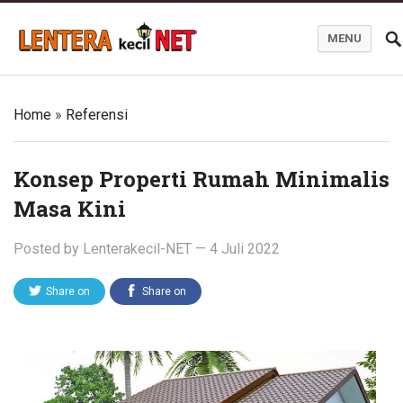
MENU
Blog Lentera Kecil Net
Home
»
Referensi
Konsep Properti Rumah Minimalis
Masa Kini
Posted by
Lenterakecil-NET
—
4 Juli 2022
Share on
Share on
Twitter
Facebook