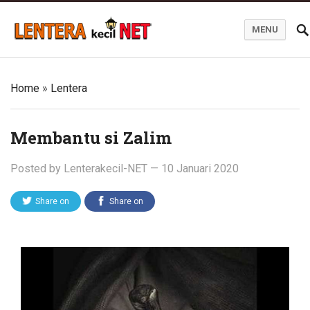
MENU
Blog Lentera Kecil Net
Home
»
Lentera
Membantu si Zalim
Posted by
Lenterakecil-NET
—
10 Januari 2020
Share on
Share on
Twitter
Facebook