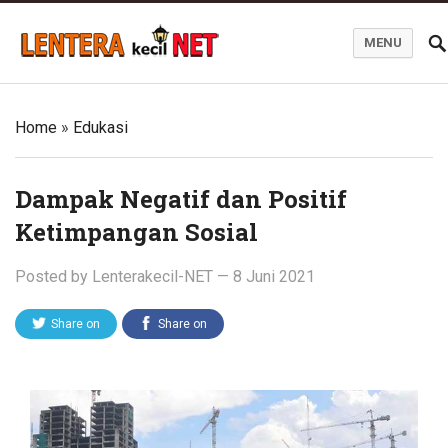
MENU
Blog Lentera Kecil Net
Home
»
Edukasi
Dampak Negatif dan Positif
Ketimpangan Sosial
Posted by
Lenterakecil-NET
—
8 Juni 2021
Share on
Share on
Twitter
Facebook