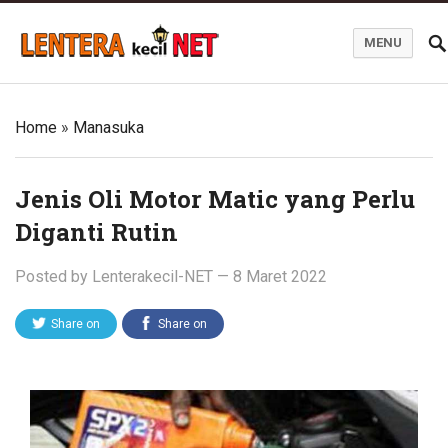
MENU
Blog Lentera Kecil Net
Home
»
Manasuka
Jenis Oli Motor Matic yang Perlu
Diganti Rutin
Posted by
Lenterakecil-NET
—
8 Maret 2022
Share on
Share on
Twitter
Facebook