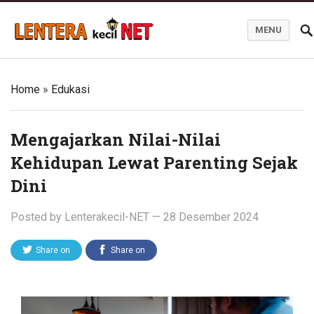
MENU
Blog Lentera Kecil Net
Home
»
Edukasi
Mengajarkan Nilai-Nilai
Kehidupan Lewat Parenting Sejak
Dini
Posted by
Lenterakecil-NET
—
28 Desember 2024
Share on
Share on
Twitter
Facebook