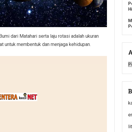
P
H
M
P
mi dari Matahari serta laju rotasi adalah ukuran
at untuk membentuk dan menjaga kehidupan.
A
A
B
k
e
l