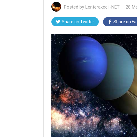
Posted by
Lenterakecil-NET
—
28 Me
Share on Twitter
Share on F