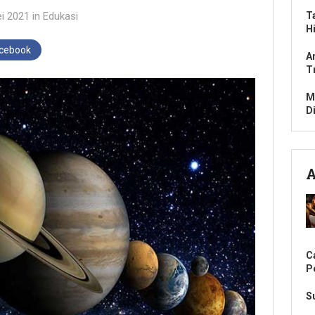
i 2021
in
Edukasi
T
H
acebook
A
T
M
D
A
C
P
S