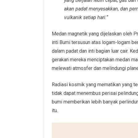
yang berjalan lebih cepat, gas da
akan padat menyesakkan, dan per
vulkanik setiap hari.“
Medan magnetik yang dijelaskan oleh Pre
inti Bumi tersusun atas logam-logam bera
dalam padat dan inti bagian luar cair. K
gerakan mereka menciptakan medan mag
melewati atmosfer dan melindungi planet
Radiasi kosmik yang mematikan yang terp
tidak dapat menembus perisai pelindung i
bumi memberikan lebih banyak perlindu
itu.