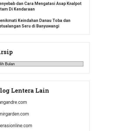
enyebab dan Cara Mengatasi Asap Knalpot
itam Di Kendaraan
enikmati Keindahan Danau Toba dan
etualangan Seru di Banyuwangi
rsip
rsip
log Lentera Lain
angandre.com
mirgarden.com
iterasionline.com