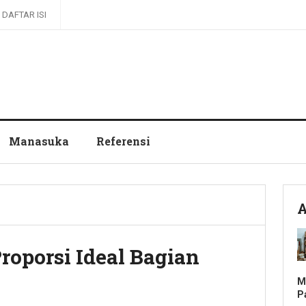
DAFTAR ISI
Manasuka
Referensi
A
oporsi Ideal Bagian
M
P