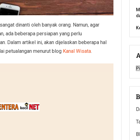
M
d
 sangat dinanti oleh banyak orang. Namun, agar
K
n, ada beberapa persiapan yang perlu
. Dalam artikel ini, akan dijelaskan beberapa hal
ai petualangan menurut blog
Kanal Wisata
.
A
A
B
D
T
B