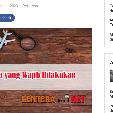
tober 2023
in
Referensi
T
H
acebook
A
T
M
D
A
B
M
R
U