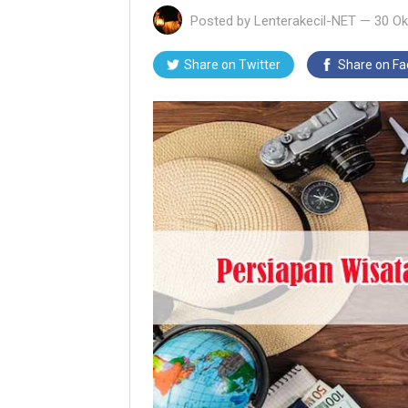
Posted by
Lenterakecil-NET
—
30 Ok
Share on Twitter
Share on F