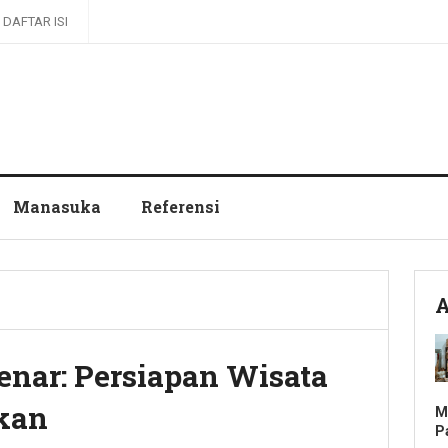
DAFTAR ISI
Manasuka
Referensi
A
enar: Persiapan Wisata
kan
M
P