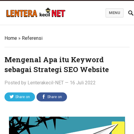
MENU
Blog Lentera Kecil Net
Home
»
Referensi
Mengenal Apa itu Keyword
sebagai Strategi SEO Website
Posted by
Lenterakecil-NET
—
16 Juli 2022
Share on
Share on
Twitter
Facebook