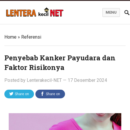
MENU
Blog Lentera Kecil Net
Home
»
Referensi
Penyebab Kanker Payudara dan
Faktor Risikonya
Posted by
Lenterakecil-NET
—
17 Desember 2024
Share on
Share on
Twitter
Facebook