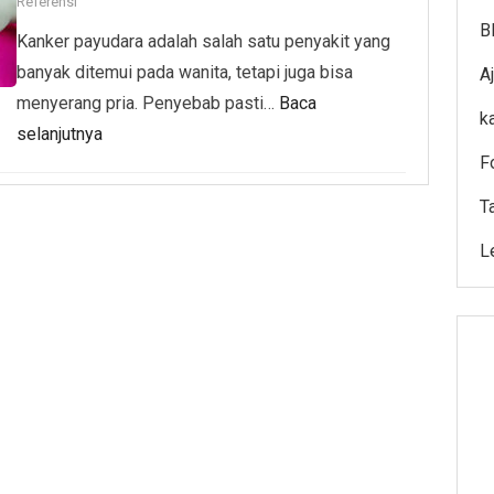
Referensi
B
Kanker payudara adalah salah satu penyakit yang
banyak ditemui pada wanita, tetapi juga bisa
A
menyerang pria. Penyebab pasti…
Baca
k
selanjutnya
F
T
L