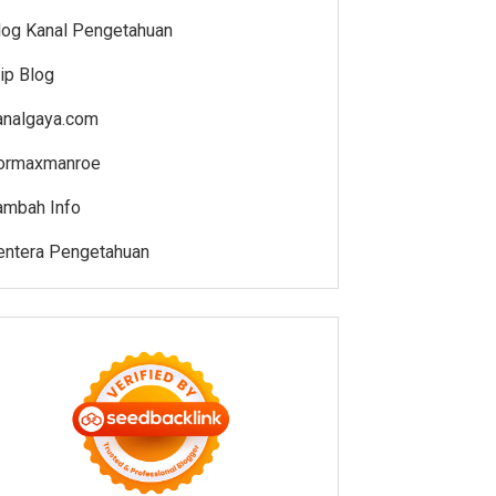
log Kanal Pengetahuan
jip Blog
analgaya.com
ormaxmanroe
ambah Info
entera Pengetahuan