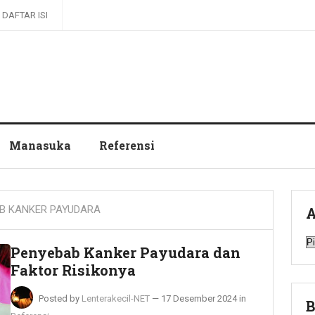
DAFTAR ISI
Manasuka
Referensi
B KANKER PAYUDARA
A
A
Penyebab Kanker Payudara dan
Faktor Risikonya
Posted by
Lenterakecil-NET
—
17 Desember 2024
in
B