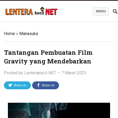
MENU
Blog Lentera Kecil Net
Home
»
Manasuka
Tantangan Pembuatan Film
Gravity yang Mendebarkan
Posted by
Lenterakecil-NET
—
7 Maret 2025
Share on
Share on
Twitter
Facebook