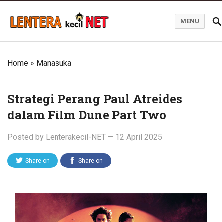
MENU
Blog Lentera Kecil Net
Home
»
Manasuka
Strategi Perang Paul Atreides
dalam Film Dune Part Two
Posted by
Lenterakecil-NET
—
12 April 2025
Share on
Share on
Twitter
Facebook