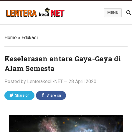
MENU
Blog Lentera Kecil Net
Home
»
Edukasi
Keselarasan antara Gaya-Gaya di
Alam Semesta
Posted by
Lenterakecil-NET
—
28 April 2020
Share on
Share on
Twitter
Facebook