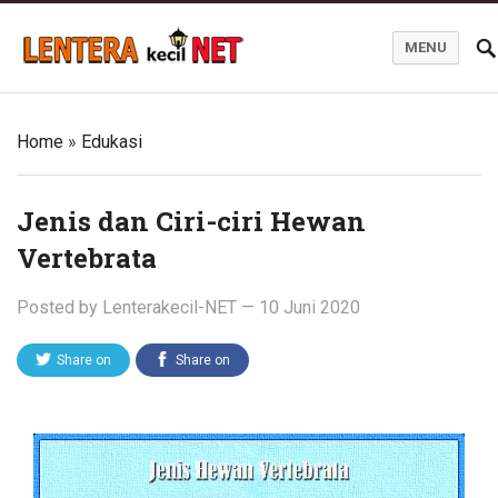
MENU
Blog Lentera Kecil Net
Home
»
Edukasi
Jenis dan Ciri-ciri Hewan
Vertebrata
Posted by
Lenterakecil-NET
—
10 Juni 2020
Share on
Share on
Twitter
Facebook