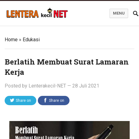
MENU
Blog Lentera Kecil Net
Home
»
Edukasi
Berlatih Membuat Surat Lamaran
Kerja
Posted by
Lenterakecil-NET
—
28 Juli 2021
Share on
Share on
Twitter
Facebook