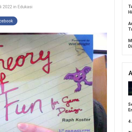
li 2022
in
Edukasi
T
H
acebook
A
T
M
D
A
S
E
4