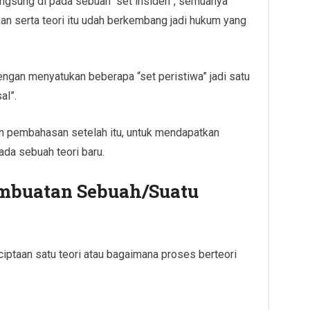
ngsung di pada sebuah “set insiden”, semuanya
kan serta teori itu udah berkembang jadi hukum yang
dengan menyatukan beberapa “set peristiwa” jadi satu
al”.
n pembahasan setelah itu, untuk mendapatkan
ada sebuah teori baru.
mbuatan Sebuah/Suatu
ciptaan satu teori atau bagaimana proses berteori