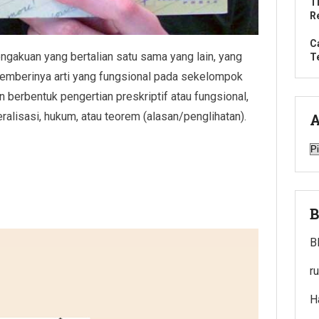
T
R
C
ngakuan yang bertalian satu sama yang lain, yang
T
 memberinya arti yang fungsional pada sekelompok
n berbentuk pengertian preskriptif atau fungsional,
ralisasi, hukum, atau teorem (alasan/penglihatan).
A
A
B
B
r
H