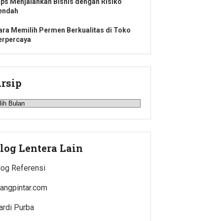
ips Menjalankan Bisnis dengan Risiko
endah
ara Memilih Permen Berkualitas di Toko
erpercaya
rsip
rsip
log Lentera Lain
log Referensi
uangpintar.com
ardi Purba