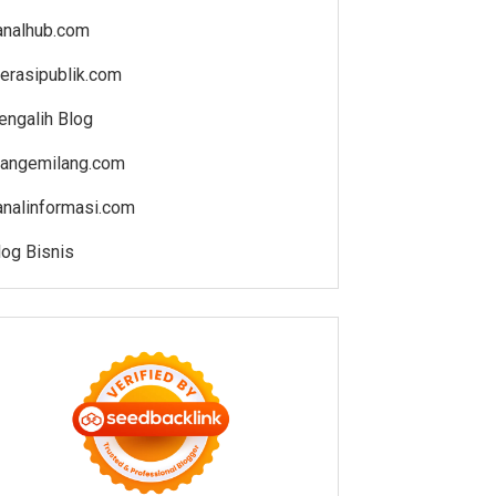
analhub.com
iterasipublik.com
engalih Blog
iangemilang.com
analinformasi.com
log Bisnis