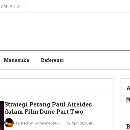
DAFTAR ISI
Manasuka
Referensi
A
A
Strategi Perang Paul Atreides
dalam Film Dune Part Two
Posted by
Lenterakecil-NET
—
12 April 2025
in
B