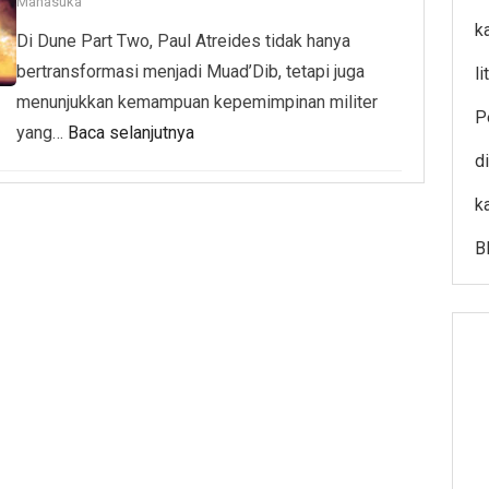
Manasuka
k
Di Dune Part Two, Paul Atreides tidak hanya
bertransformasi menjadi Muad’Dib, tetapi juga
l
menunjukkan kemampuan kepemimpinan militer
P
yang…
Baca selanjutnya
d
k
B