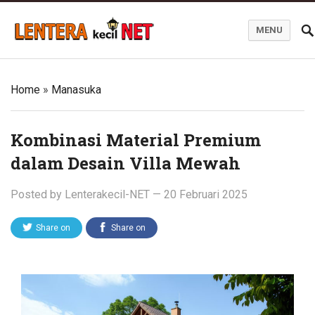
MENU
Blog Lentera Kecil Net
Home
»
Manasuka
Kombinasi Material Premium
dalam Desain Villa Mewah
Posted by
Lenterakecil-NET
—
20 Februari 2025
Share on
Share on
Twitter
Facebook