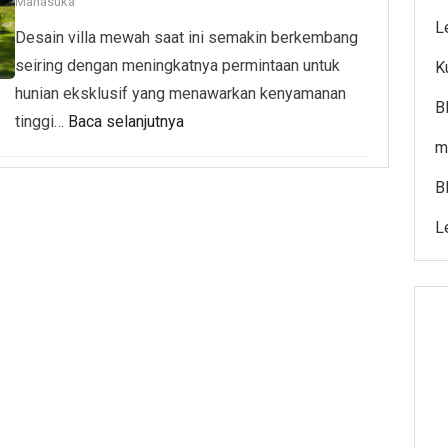
Manasuka
L
Desain villa mewah saat ini semakin berkembang
seiring dengan meningkatnya permintaan untuk
K
hunian eksklusif yang menawarkan kenyamanan
B
tinggi…
Baca selanjutnya
m
B
L