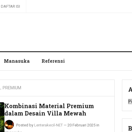
DAFTAR ISI
Manasuka
Referensi
L PREMIUM
A
A
Kombinasi Material Premium
dalam Desain Villa Mewah
Posted by
Lenterakecil-NET
—
20 Februari 2025
in
B