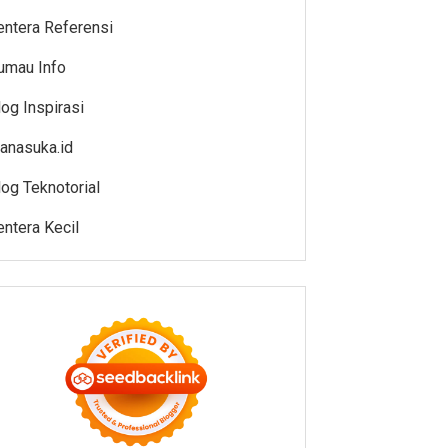
entera Referensi
umau Info
log Inspirasi
anasuka.id
log Teknotorial
entera Kecil