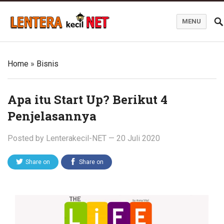
MENU
Blog Lentera Kecil Net
Home
»
Bisnis
Apa itu Start Up? Berikut 4
Penjelasannya
Posted by
Lenterakecil-NET
—
20 Juli 2020
Share on
Share on
Twitter
Facebook