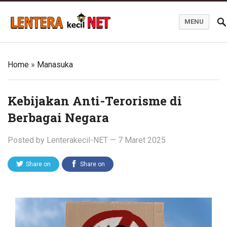
MENU
Blog Lentera Kecil Net
Home
»
Manasuka
Kebijakan Anti-Terorisme di
Berbagai Negara
Posted by
Lenterakecil-NET
—
7 Maret 2025
Share on
Share on
Twitter
Facebook