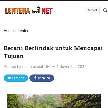
MENU
Blog Lentera Kecil Net
Home
»
Lentera
Berani Bertindak untuk Mencapai
Tujuan
Posted by
Lenterakecil-NET
—
4 November 2024
Share on
Share on
Twitter
Facebook