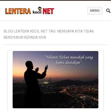
MENU
Blog Lentera Kecil Net
BLOG LENTERA KECIL NET TAG:
MENGAPA KITA TIDAK
BERSYUKUR KEPADA-NYA