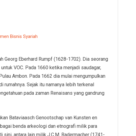
jemen Bisnis Syariah
alah Georg Eberhard Rumpf (1628-1702). Dia seorang
ja untuk VOC. Pada 1660 ketika menjadi saudagar,
m Pulau Ambon. Pada 1662 dia mulai mengumpulkan
i rumahnya. Sejak itu namanya lebih terkenal
pengetahuan pada zaman Renaisans yang gandrung
rikan Bataviaasch Genootschap van Kunsten en
agai benda arkeologi dan etnografi milik para
 sini, antara lain milik J.C.M. Radermacher (1741-