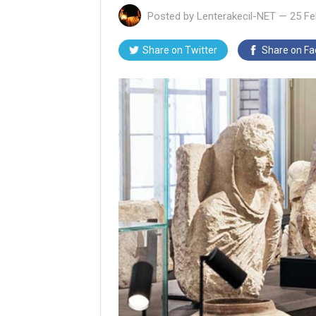
Posted by
Lenterakecil-NET
—
25 Fe
Share on Twitter
Share on F