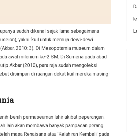
D
l
panya sudah dikenal sejak lama sebagaimana
L
useion), yakni ‘kuil untuk memuja dewi-dewi
i’ (Akbar, 2010: 3). Di Mesopotamia museum dalam
 pada awal milenium ke-2 SM. Di Sumeria pada abad
utip Akbar (2010), para raja sudah mengoleksi
sebut disimpan di ruangan dekat kuil mereka masing-
unia
enih-benih permuseuman lahir akibat peperangan.
ayah lain akan membawa banyak pampasan perang.
etelah masa Renaisans atau ‘Kelahiran Kembali’ pada