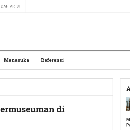
DAFTAR ISI
Manasuka
Referensi
A
 Permuseuman di
M
P