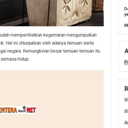
D
y
M
 sudah memperlihatkan kegemaran mengumpulkan
k. Hal ini ditunjukkan oleh adanya temuan-serta
A
gai negara. Kemungkinan besar temuan-temuan itu
 semasa hidup.
A
B
B
B
A