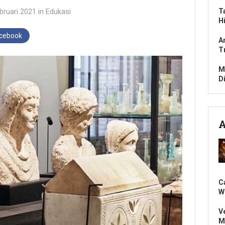
bruari 2021
in
Edukasi
T
H
acebook
A
T
M
D
A
C
W
V
M