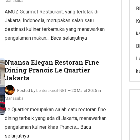
Manasuka
B
AMUZ Gourmet Restaurant, yang terletak di
Jakarta, Indonesia, merupakan salah satu
K
destinasi kuliner terkemuka yang menawarkan
k
pengalaman makan…
Baca selanjutnya
B
L
Nuansa Elegan Restoran Fine
Dining Prancis Le Quartier
k
Jakarta
Posted by
Lenterakecil-NET
—
20 Maret 2025
in
Manasuka
Le Quartier merupakan salah satu restoran fine
dining terbaik yang ada di Jakarta, menawarkan
pengalaman kuliner khas Prancis…
Baca
selanjutnya