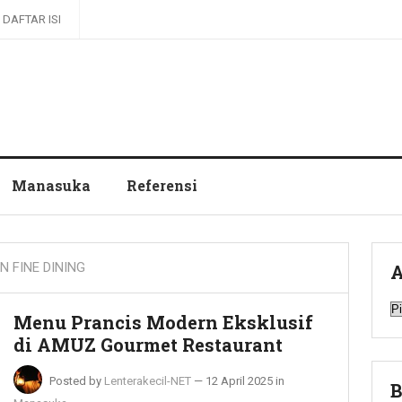
DAFTAR ISI
Manasuka
Referensi
 FINE DINING
A
A
Menu Prancis Modern Eksklusif
di AMUZ Gourmet Restaurant
Posted by
Lenterakecil-NET
—
12 April 2025
in
B