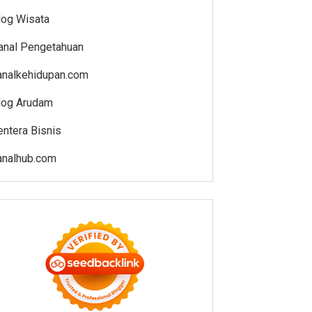
log Wisata
anal Pengetahuan
analkehidupan.com
log Arudam
entera Bisnis
analhub.com