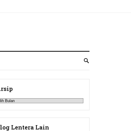
rsip
rsip
log Lentera Lain