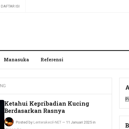
DAFTAR ISI
Manasuka
Referensi
ING
A
A
Ketahui Kepribadian Kucing
Berdasarkan Rasnya
Posted by
Lenterakecil-NET
—
11 Januari 2025
in
B