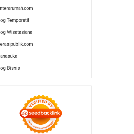
enterarumah.com
log Temporatif
log Wisatasiana
iterasipublik.com
anasuka
log Bisnis