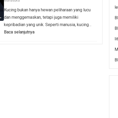
Manasuka
l
Kucing bukan hanya hewan peliharaan yang lucu
dan menggemaskan, tetapi juga memiliki
B
kepribadian yang unik. Seperti manusia, kucing…
B
Baca selanjutnya
l
M
B