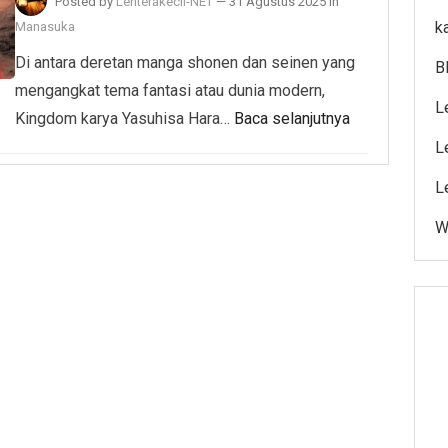
Posted by
Lenterakecil-NET
—
31 Agustus 2025
in
k
Manasuka
Di antara deretan manga shonen dan seinen yang
B
mengangkat tema fantasi atau dunia modern,
L
Kingdom karya Yasuhisa Hara…
Baca selanjutnya
L
L
W