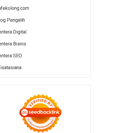
afekolong.com
log Pengalih
entera Digital
entera Bisnis
entera SEO
isatasiana