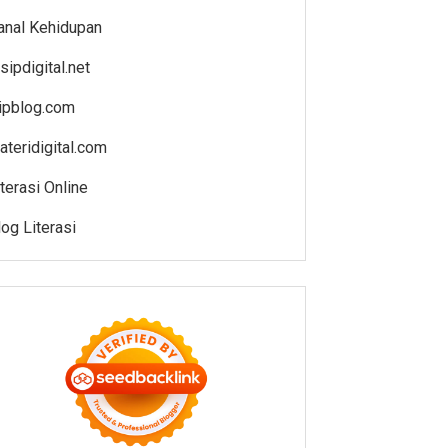
anal Kehidupan
sipdigital.net
jipblog.com
ateridigital.com
iterasi Online
log Literasi