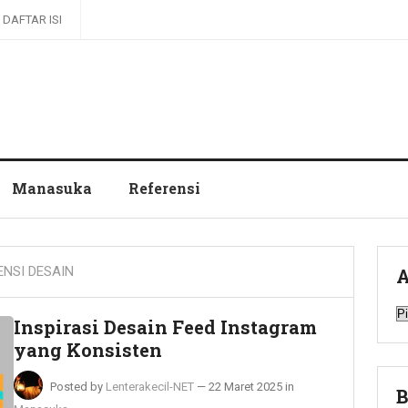
DAFTAR ISI
Manasuka
Referensi
ENSI DESAIN
A
A
Inspirasi Desain Feed Instagram
yang Konsisten
Posted by
Lenterakecil-NET
—
22 Maret 2025
in
B