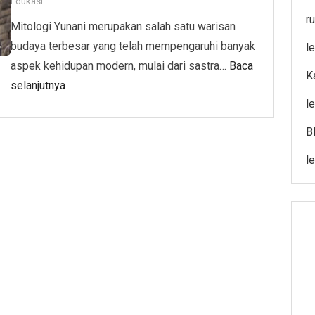
Edukasi
r
Mitologi Yunani merupakan salah satu warisan
budaya terbesar yang telah mempengaruhi banyak
l
aspek kehidupan modern, mulai dari sastra…
Baca
K
selanjutnya
l
B
l