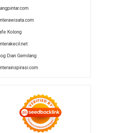
uangpintar.com
enterawisata.com
afe Kolong
enterakecil.net
log Dian Gemilang
enterainspirasi.com