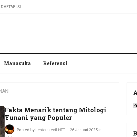
DAFTAR ISI
Manasuka
Referensi
NANI
A
A
Fakta Menarik tentang Mitologi
Yunani yang Populer
Posted by
Lenterakecil-NET
—
26 Januari 2025
in
B