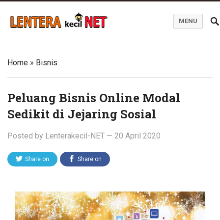
MENU
Blog Lentera Kecil Net
Home
»
Bisnis
Peluang Bisnis Online Modal
Sedikit di Jejaring Sosial
Posted by
Lenterakecil-NET
—
20 April 2020
Share on
Share on
Twitter
Facebook