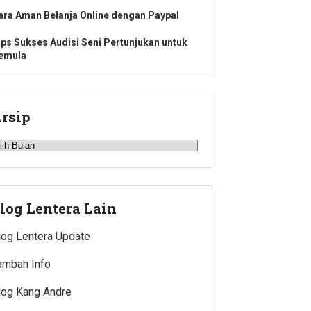
ara Aman Belanja Online dengan Paypal
ips Sukses Audisi Seni Pertunjukan untuk
emula
rsip
rsip
log Lentera Lain
log Lentera Update
ambah Info
log Kang Andre