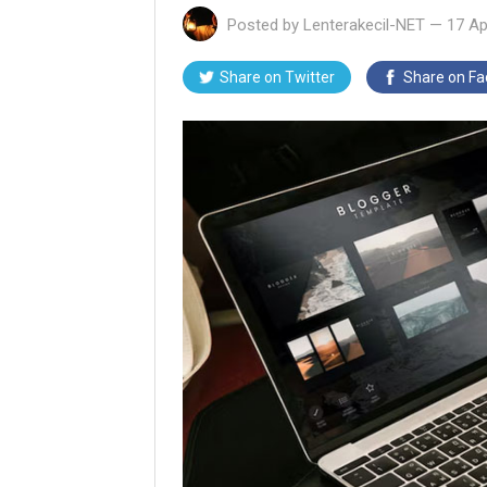
Posted by
Lenterakecil-NET
—
17 Ap
Share on Twitter
Share on F