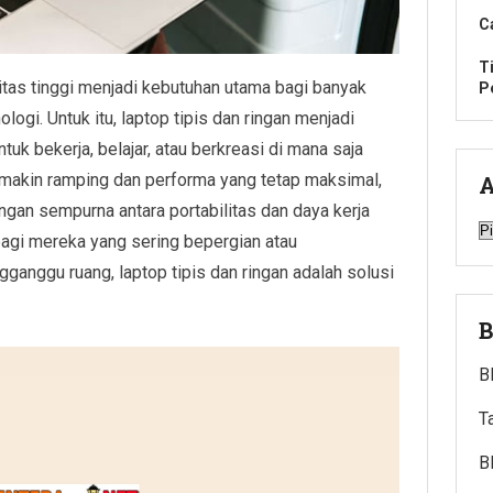
C
T
ilitas tinggi menjadi kebutuhan utama bagi banyak
P
logi. Untuk itu, laptop tipis dan ringan menjadi
uk bekerja, belajar, atau berkreasi di mana saja
akin ramping dan performa yang tetap maksimal,
A
gan sempurna antara portabilitas dan daya kerja
A
bagi mereka yang sering bepergian atau
anggu ruang, laptop tipis dan ringan adalah solusi
B
B
T
B