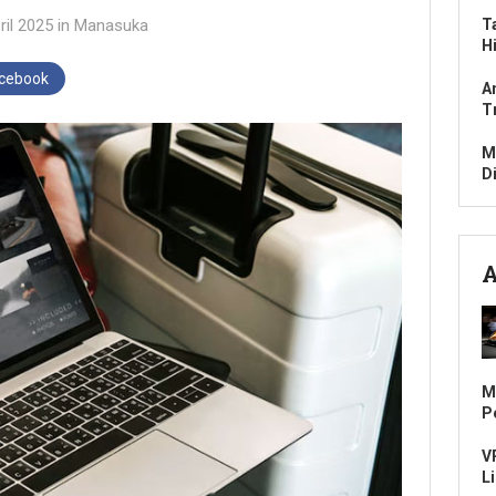
ril 2025
in
Manasuka
T
H
acebook
A
T
M
D
A
M
P
V
L